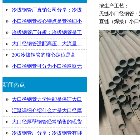
按生产工艺：
冷拔钢管厂直销公司分享：冷拔
无缝小口径钢管：
小口径钢管核心特点是管径细小
直缝（焊接）小口
冷拔钢管厂分析：冷拔钢管是工
大口径钢管适配高压、大流量、
20G冷拔钢管的核心定位是高
小口径钢管可分为小口径厚壁无
新闻热点
大口径钢管力学性能是保证大口
汇聚详细介绍什么才是大口径厚
大口径厚壁钢管经常销售的现货
冷拔钢管厂分享：冷拔钢管有哪