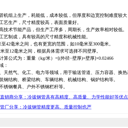
管机组上生产，耗能低，成本较低，但厚度和边宽控制难度较大
工艺生产，尺寸精度较高，表面质量好。
高技术节能产品，但生产工序多，周期长，生产效率相对较低。
工艺制成，具有较高的尺寸精度和机械性能。
至42毫米之间，也有更宽的范围，如10毫米至300毫米。
8毫米至12毫米之间，根据具体需求可选择不同壁厚。
算公式为：重量（kg/米）=[(外径−壁厚)×壁厚]×0.02466
域：
、天然气、化工、电力等领域，用于输送管道、压力容器、换热
筑钢结构、桥梁结构、车辆结构、机械结构、锅炉结构等。
不锈钢餐具、户外不锈钢栏杆等。
直销商分享：冷拔钢管具有高精度、高质量、力学性能好等优点
管厂分享：冷拔钢管精度更高、质量控制也严