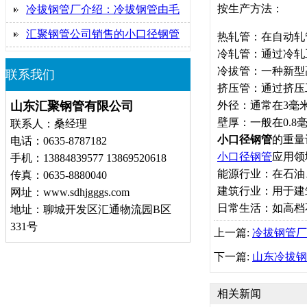
按生产方法：
冷拔钢管厂介绍：冷拔钢管由毛
汇聚钢管公司销售的小口径钢管
热轧管：在自动轧
冷轧管：通过冷轧
冷拔管：一种新型
联系我们
挤压管：通过挤压
山东汇聚钢管有限公司
外径：通常在3毫米
壁厚：一般在0.
联系人：桑经理
小口径钢管
的重量计
电话：0635-8787182
小口径钢管
应用领
手机：13884839577 13869520618
能源行业：在石油
传真：0635-8880040
建筑行业：用于建
网址：www.sdhjgggs.com
日常生活：如高档
地址：聊城开发区汇通物流园B区
331号
上一篇:
冷拔钢管厂
下一篇:
山东冷拔钢
相关新闻