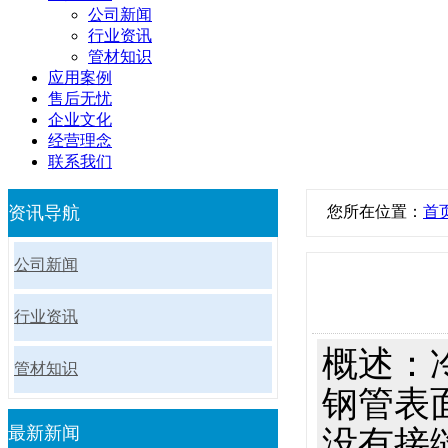
公司新闻
行业资讯
管材知识
应用案例
售后无忧
企业文化
经营理念
联系我们
资讯导航
您所在位置：
首
公司新闻
行业资讯
概述：
管材知识
钢管表
最新新闻
没有接