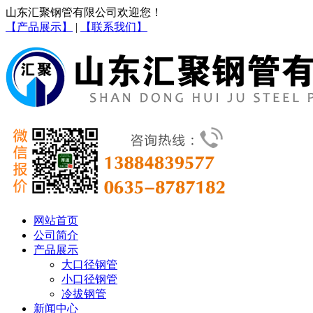
山东汇聚钢管有限公司欢迎您！
【产品展示】
|
【联系我们】
网站首页
公司简介
产品展示
大口径钢管
小口径钢管
冷拔钢管
新闻中心