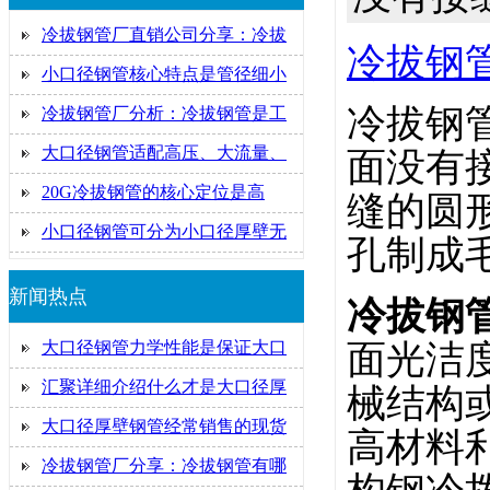
冷拔钢管厂直销公司分享：冷拔
冷拔钢
小口径钢管核心特点是管径细小
冷拔钢
冷拔钢管厂分析：冷拔钢管是工
大口径钢管适配高压、大流量、
面没有
20G冷拔钢管的核心定位是高
缝的圆
小口径钢管可分为小口径厚壁无
孔制成
新闻热点
冷拔钢
大口径钢管力学性能是保证大口
面光洁
汇聚详细介绍什么才是大口径厚
械结构
大口径厚壁钢管经常销售的现货
高材料
冷拔钢管厂分享：冷拔钢管有哪