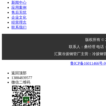
新闻中心
应用案例
售后无忧
企业文化
经营理念
联系我们
版权所有 © 2
联系人：桑经理 电话：0635-
汇聚冷拔钢管厂主营：冷拔钢管
鲁ICP备16011466号-9
返回顶部
13884839577
微信二维码