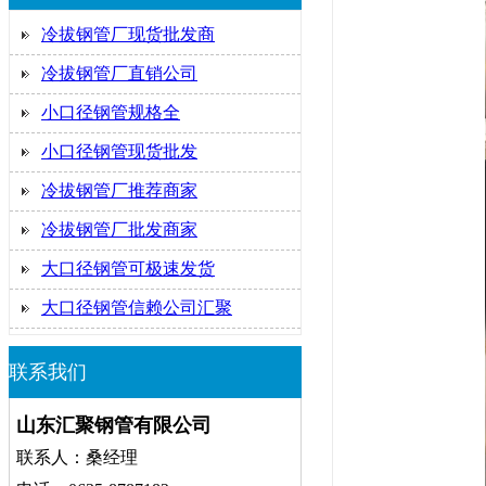
冷拔钢管厂现货批发商
冷拔钢管厂直销公司
小口径钢管规格全
小口径钢管现货批发
冷拔钢管厂推荐商家
冷拔钢管厂批发商家
大口径钢管可极速发货
大口径钢管信赖公司汇聚
联系我们
山东汇聚钢管有限公司
联系人：桑经理