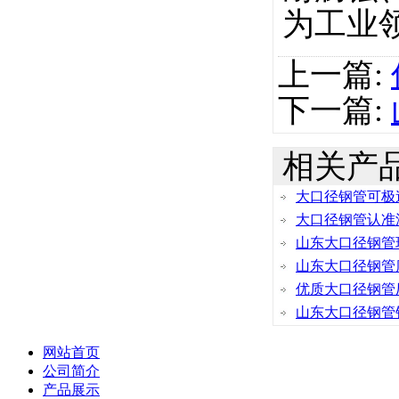
为工业
上一篇:
下一篇:
相关产
大口径钢管可极
大口径钢管认准
山东大口径钢管
山东大口径钢管
优质大口径钢管
山东大口径钢管
网站首页
公司简介
产品展示